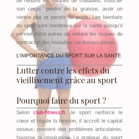
de réduire les risques de maladies, muscler
son corps, perdre de la graisse, avoir un
ventre plat et perdre du poids. Les bienfaits
du sport sont nombreux sur la santé puisqu’il
permet entre autres de réduire les risques de
contracter des maladies cardiovasculaires.
L’IMPORTANCE DU SPORT SUR LA SANTÉ
Lutter contre les effets du
vieillisement grâce au sport
Pourquoi faire du sport ?
Selon
club-fitness.fr
, le sport renforce le
cœur et régule la tension, il accroît le capital
osseux, prévient des problèmes articulaires,
favorise la respiration. La pratique du sport